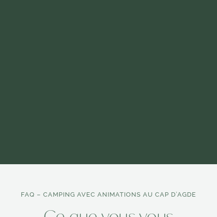
au rythme de chacun
camping avec yoga
camping avec animations à
FAQ – CAMPING AVEC ANIMATIONS AU CAP D’AGDE
Ce que vous vous