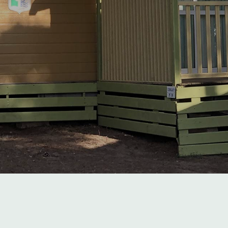
haletvermietung in Ag
CAMPING CAP D'AGDE
"
CHALETS AGDE