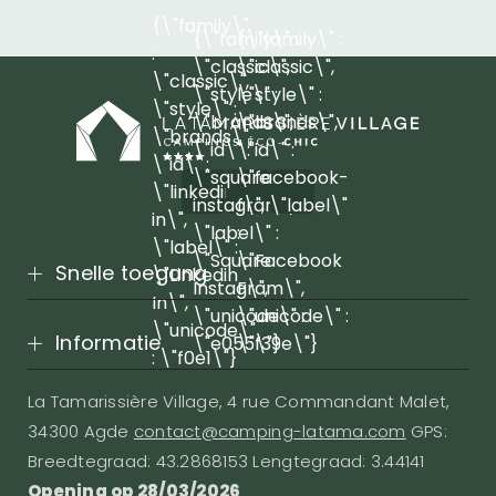
{\"family\"
{\"family\" :
{\"family\" :
:
\"classic\",
\"classic\",
\"classic\",
\"style\" :
\"style\" :
\"style\" :
\"brands\",
\"brands\",
\"brands\",
\"id\" :
\"id\" :
\"id\" :
\"square-
\"facebook-
\"linkedin-
instagram\",
f\", \"label\"
in\",
\"label\" :
:
\"label\" :
\"Square
\"Facebook
Snelle toegang
\"Linkedin
Instagram\",
F\",
In\",
\"unicode\" :
\"unicode\" :
\"unicode\"
Informatie
\"e055\"}
\"f39e\"}
: \"f0e1\"}
La Tamarissière Village, 4 rue Commandant Malet,
34300 Agde
contact@camping-latama.com
GPS:
Breedtegraad: 43.2868153 Lengtegraad: 3.44141
Opening op 28/03/2026