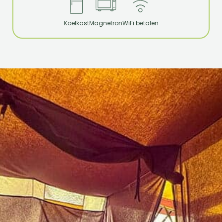
Koelkast
Magnetron
WiFi betalen
omgebouwde ten
je hoe
alleen nog maar 