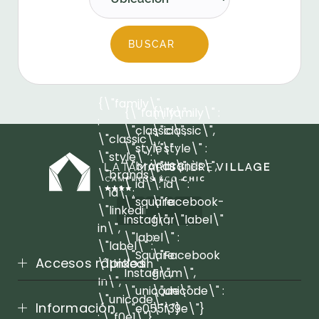
BUSCAR
{\"family\"
{\"family\" :
{\"family\" :
:
\"classic\",
\"classic\",
\"classic\",
\"style\" :
\"style\" :
\"style\" :
\"brands\",
\"brands\",
\"brands\",
\"id\" :
\"id\" :
\"id\" :
\"square-
\"facebook-
\"linkedin-
instagram\",
f\", \"label\"
in\",
\"label\" :
:
\"label\" :
\"Square
\"Facebook
Accesos rápidos
\"Linkedin
Instagram\",
F\",
In\",
\"unicode\" :
\"unicode\" :
\"unicode\"
Información
\"e055\"}
\"f39e\"}
: \"f0e1\"}