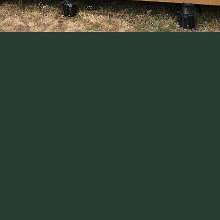
la
naturaleza
Ambiente SAFARI
Terraza exterior
Inmersión en la naturaleza
Aseos privados